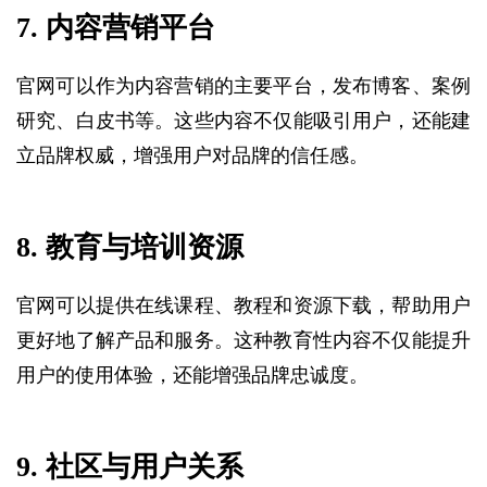
7. 内容营销平台
官网可以作为内容营销的主要平台，发布博客、案例
研究、白皮书等。这些内容不仅能吸引用户，还能建
立品牌权威，增强用户对品牌的信任感。
8. 教育与培训资源
官网可以提供在线课程、教程和资源下载，帮助用户
更好地了解产品和服务。这种教育性内容不仅能提升
用户的使用体验，还能增强品牌忠诚度。
9. 社区与用户关系