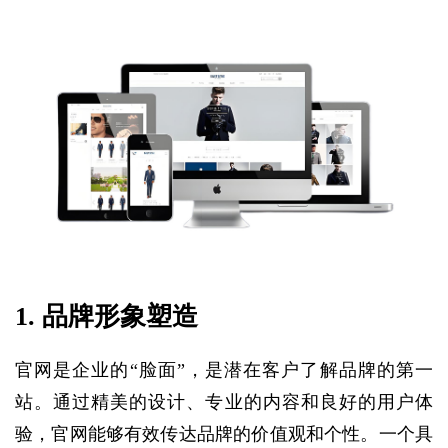
1. 品牌形象塑造
官网是企业的“脸面”，是潜在客户了解品牌的第一
站。通过精美的设计、专业的内容和良好的用户体
验，官网能够有效传达品牌的价值观和个性。一个具