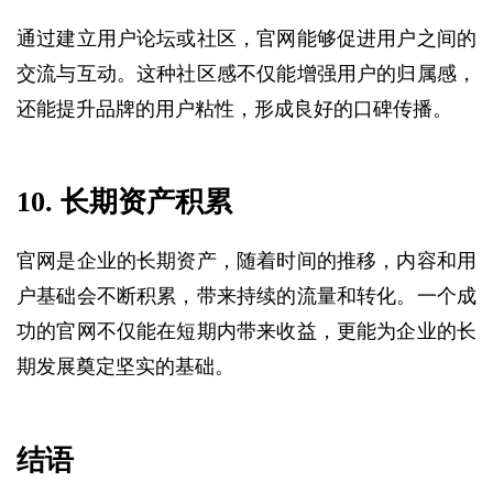
通过建立用户论坛或社区，官网能够促进用户之间的
交流与互动。这种社区感不仅能增强用户的归属感，
还能提升品牌的用户粘性，形成良好的口碑传播。
10. 长期资产积累
官网是企业的长期资产，随着时间的推移，内容和用
户基础会不断积累，带来持续的流量和转化。一个成
功的官网不仅能在短期内带来收益，更能为企业的长
期发展奠定坚实的基础。
结语