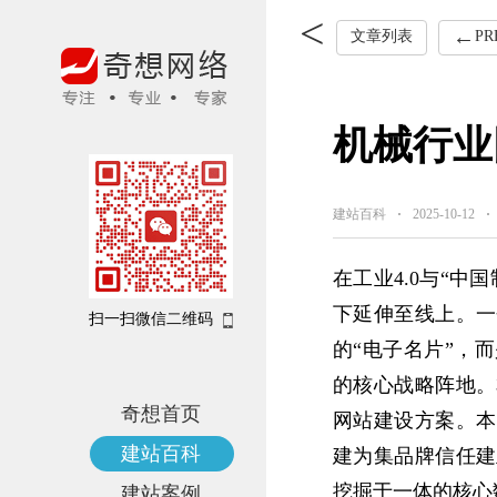
确保网站符合GDPR隐私政策
案
文章列表
PR
机械行业
建站百科
2025-10-12
在工业4.0与“中
下延伸至线上。一
扫一扫微信二维码
的“电子名片”，
的核心战略阵地。
奇想首页
网站建设方案。本
建站百科
建为集品牌信任建
挖掘于一体的核心
建站案例