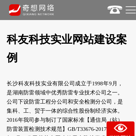
科友科技实业网站建设案
例
长沙科友科技实业有限公司成立于1998年9月，
是湖南防雷领域中优秀防雷专业技术公司之一。
公司下设防雷工程分公司和安全检测分公司，是
集科、工、贸于一体的综合性股份制经济实体。
2016年我司参与制订了国家标准【通信局（站）
防雷装置检测技术规范】GB/T33676-2017。2017