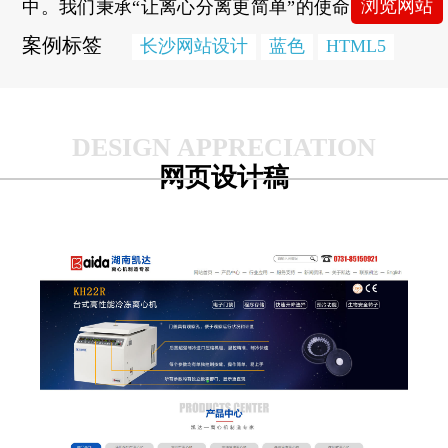
浏览网站
中。我们秉承“让离心分离更简单”的使命，领导
行业潮流。
案例标签
长沙网站设计
蓝色
HTML5
公司不断引进吸收国外新技术并与国内重点院
校、科研单位合作，使产品技术紧跟世界先进水
平，现生产高速离心机、低速离心机、冷冻离心
网页设计稿
机、大容量离心机、台式离心机、落地式离心
机、立式离心机等23种系列的实验室离心机、医
用离心机产品，在湖南省率先获得第一类医疗器
械生产备案（湘长食药监械生产备2157号）。