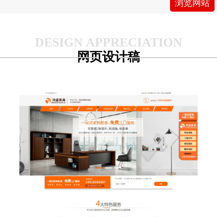
浏览网站
国环保产品（CQC）认证、产品品质认证
（CQTA）、FSC森林认证、国际标准产品标志
证书、ISO14025环境标志国际标准证书、人类工
效学产品认证、质量.服务.诚信AAA单位、商品
网页设计稿
售后服务体系五星级认证；获得发明专利、实用
新型专利、外观专利100多项；荣获年度纳税信
用A级纳税人、广东省高新技术产品证书、广东
省守合同重信用企业、企业标准化良好行为
AAAA企业证书、中国工业创新型先进企业、广
东省智能环保家具工程技术研究中心、江门市智
能环保家具工程技术研究中心、高新技术培育入
库企业、企业信用等级AAA证等荣誉称号。公司
是一家集办公与酒店于一体的家具企业，设备先
进，产品采用绿色环保材料制作，配套齐全，业
务遍布全球200多个国家和地区。目前主要生