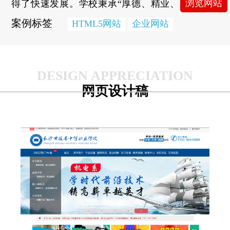
浏览网站
得了快速发展。学校秉承“厚德、精业、励志、
创新”校训；实行专家治校，名师治学，聘请了
案例标签
HTML5网站
企业网站
一支以教授为代表的事业心强、专业素质高的教
学骨干，现有教职员工16人，其中专职教师67
人，双师型教师35人。学校开设以医药卫生、幼
师专业为主，紧跟市场需求的护理、药剂、幼儿
网页设计稿
保育、新能源汽车维修、会计、电子商务、机电
技术应用、汽车电子技术应用、建筑工程施工、
计算机平面设计、计算机网络技术、软件与信息
服务、电子与信息技术等13个专业。学校办学条
件优越，生态化校园，环境优美，空气清新。校
园主体建筑呈现英伦风情的风格，廊台亭苑，小
桥流水，中西文化完美糅合。办学以来，学校得
到了上级部门的高度认可和社会的广泛赞誉。